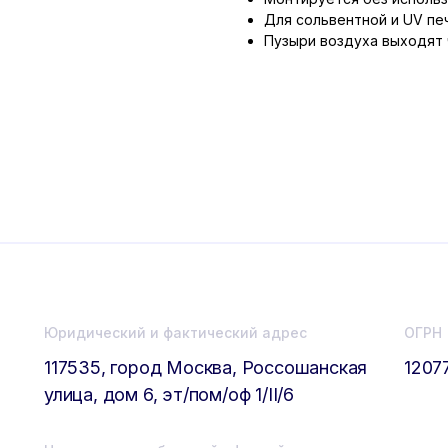
Для сольвентной и UV пе
Пузыри воздуха выходят
Юридический и фактический адрес
ОГРН
117535, город Москва, Россошанская
1207
улица, дом 6, эт/пом/оф 1/II/6