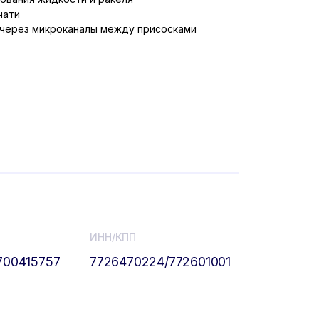
чати
 через микроканалы между присосками
ИНН/КПП
700415757
7726470224/772601001