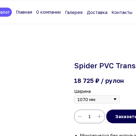
алог
Главная
О компании
Галерея
Доставка
Контакты
Spider PVC Tran
₽ / рулон
18 725
Ширина
Заказат
Монтируется без использ